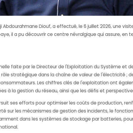
dji Abdourahmane Diouf, a effectué, le 6 juillet 2026, une visi
ye, il a pu découvrir ce centre névralgique qui assure, en temp
elle faite par le Directeur de l'Exploitation du Système et de
ôle stratégique dans la chaîne de valeur de l'électricité ;
 consommateurs. Les chiffres clés de l'exploitation ont éga
ées à la gestion du réseau, ainsi que les défis et perspect
t ses efforts pour optimiser les coûts de production, renfor
orté sur les mécanismes de gestion des incidents, le fonct
notamment dans les systèmes de stockage par batteries, pou
national.