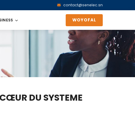
contact@senelec.sn
WOYOFAL
SINESS
LE CŒUR DU SYSTEME