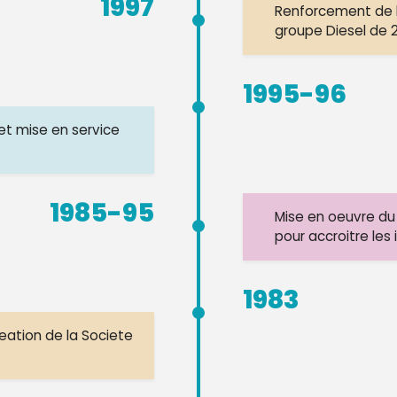
1997
Renforcement de l
groupe Diesel de 
1995-96
et mise en service
1985-95
Mise en oeuvre du 
pour accroitre les 
1983
reation de la Societe