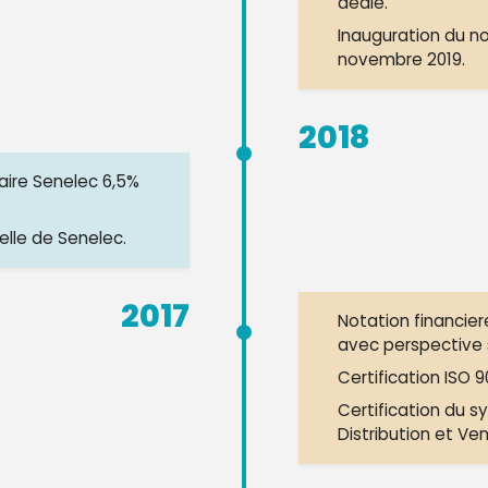
dedie.
Inauguration du n
novembre 2019.
2018
aire Senelec 6,5%
elle de Senelec.
2017
Notation financier
avec perspective 
Certification ISO 9
Certification du
Distribution et Ven