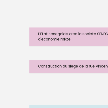
L'Etat senegalais cree la societe SENEG
d'economie mixte.
Construction du siege de la rue Vincen