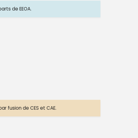
 parts de EEOA.
ar fusion de CES et CAE.