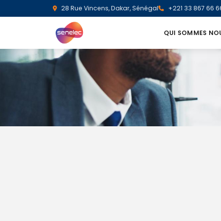
28 Rue Vincens, Dakar, Sénégal
+221 33 867 66 6
QUI SOMMES NO