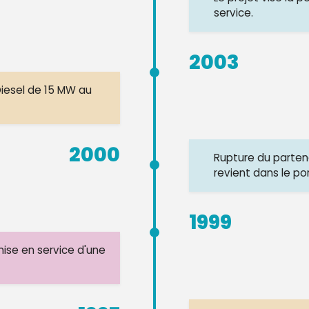
service.
2003
Diesel de 15 MW au
2000
Rupture du partena
revient dans le por
1999
ise en service d'une