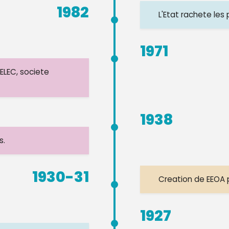
1982
L'Etat rachete les
1971
ELEC, societe
1938
s.
1930-31
Creation de EEOA p
1927