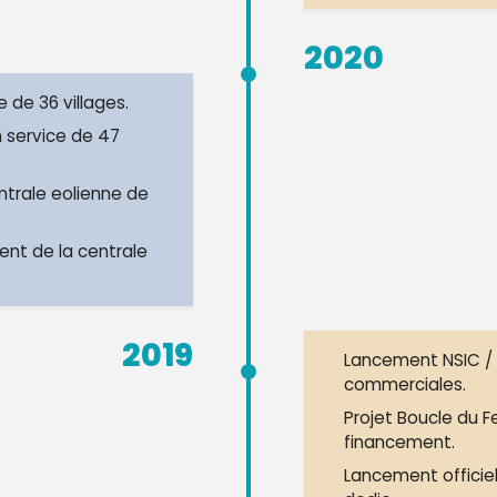
2020
e de 36 villages.
 service de 47
entrale eolienne de
ent de la centrale
2019
Lancement NSIC / 
commerciales.
Projet Boucle du F
financement.
Lancement officie