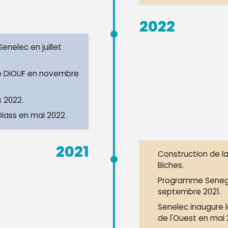
2022
Senelec en juillet
e DIOUF en novembre
 2022.
Diass en mai 2022.
2021
Construction de l
Biches.
Programme Senega
septembre 2021.
Senelec inaugure l
de l'Ouest en mai 