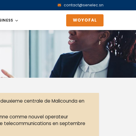
contact@senelec.sn
WOYOFAL
SINESS
a deuxieme centrale de Malicounda en
ionne comme nouvel operateur
 de telecommunications en septembre