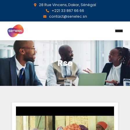
28 Rue Vincens, Dakar, Sénégal
+221 33 867 66 66
contact@senelec.sn
Rse