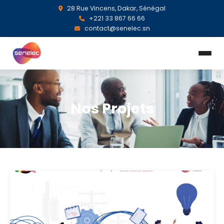
28 Rue Vincens, Dakar, Sénégal
+221 33 867 66 66
contact@senelec.sn
Nos Projets