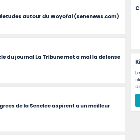
C
 inquietudes autour du Woyofal (senenews.com)
ticle du journal La Tribune met a mal la defense
K
Lo
e
d
rees de la Senelec aspirent a un meilleur