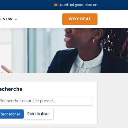
contact@senelec.sn
WOYOFAL
SINESS
echerche
Reinitialiser
Rechercher